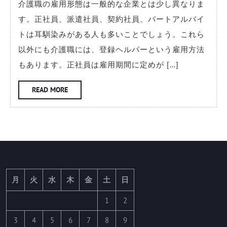
介護職の雇用形態は一般的な企業とは少し異なりま
形
す。正社員、派遣社員、契約社員、パートアルバイ
態
トは耳馴染みがある人も多いことでしょう。これら
ご
以外にも介護職には、登録ヘルパーという雇用方法
と
もあります。正社員は雇用期間に定めが […]
に
見
READ
READ MORE
MORE
る
介
護
職
の
特
月
火
水
木
金
土
日
徴
1
2
3
4
5
6
7
8
9