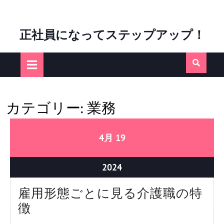
Skip
正社員になってステップアップ！
to
content
Open
Button
カテゴリー:
業務
04/19/2024
04/19/2024
4月
19
04/19/2024
2024
雇用形態ごとに見る介護職の特
雇
徴
用