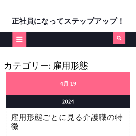
Skip
正社員になってステップアップ！
to
content
Open
Button
カテゴリー:
雇用形態
04/19/2024
04/19/2024
4月
19
04/19/2024
2024
雇用形態ごとに見る介護職の特
雇
徴
用