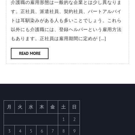
介護職の雇用形態は一般的な企業とは少し異なりま
形
す。正社員、派遣社員、契約社員、パートアルバイ
態
トは耳馴染みがある人も多いことでしょう。これら
ご
以外にも介護職には、登録ヘルパーという雇用方法
と
もあります。正社員は雇用期間に定めが […]
に
見
READ
READ MORE
MORE
る
介
護
職
の
特
月
火
水
木
金
土
日
徴
1
2
3
4
5
6
7
8
9